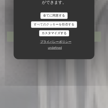
ができます。
トラットリア
•
CERGY
全てに同意する
Mia Osteria
すべてのクッキーを拒否する
カスタマイズする
予約
プライバシーポリシー
undefined