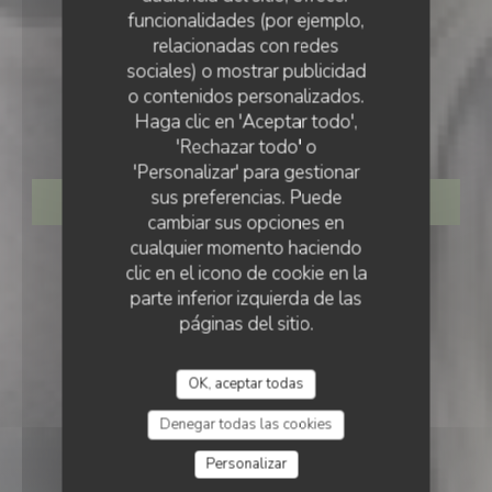
funcionalidades (por ejemplo,
relacionadas con redes
sociales) o mostrar publicidad
TABERNA
•
CERGY
o contenidos personalizados.
Haga clic en 'Aceptar todo',
Mia Osteria
'Rechazar todo' o
'Personalizar' para gestionar
sus preferencias. Puede
RESERVAR UNA MESA
cambiar sus opciones en
cualquier momento haciendo
clic en el icono de cookie en la
parte inferior izquierda de las
páginas del sitio.
OK, aceptar todas
Denegar todas las cookies
Personalizar