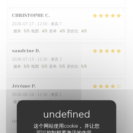
CHRISTOPHE
C
2026-07-17
- 12:00 - 来宾 7
服务
:
5
/5
氛围
:
4
/5
菜单
:
4
/5
质价比
:
4
/5
sandrine
D
2026-07-13
- 12:30 - 来宾 2
服务
:
5
/5
氛围
:
5
/5
菜单
:
5
/5
质价比
:
5
/5
Jérôme
P
2026-06-24
- 12:30 - 来宾 2
服务
:
4
/5
氛围
:
4
/5
菜单
:
4
/5
质价比
:
4
/5
Un bon restaurant, un service agréable
这个网站使用cookie， 并让您
可以控制想要激活的内容。