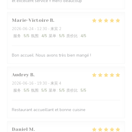
et excellent service !! merci beaucoup
Marie-Victoire
B
2026-06-24
- 12:30 - 来宾 2
服务
:
5
/5
氛围
:
4
/5
菜单
:
5
/5
质价比
:
4
/5
Bon accueil. Nous avons très bien mangé !
Audrey
B
2026-06-16
- 19:30 - 来宾 4
服务
:
5
/5
氛围
:
5
/5
菜单
:
5
/5
质价比
:
5
/5
Restaurant accueillant et bonne cuisine
Daniel
M