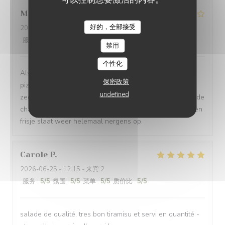
Miriam
V
好的，全部接受
2026-07-08
- 20:00 - 来宾 2
服务
:
2
/5
氛围
:
1
/5
菜单
:
2
/5
质价比
:
1
/5
禁用
个性化
Als je binnen een uur €75 wilt uitgeven aan een paar
保密政策
pizza’s die niet te vreten zijn: dat kan hier! Moet eerlijk
undefined
zeggen dat het voorgerecht wel Prima was: la planche de
charcuterie et fromage was heerlijk. Maar €4,80 voor een
frisje slaat weer helemaal nergens op.
Carole
P
2026-06-25
- 12:15 - 来宾 2
服务
:
5
/5
氛围
:
5
/5
菜单
:
5
/5
质价比
:
5
/5
salade de qualité, tres bon tiramisu et servi en quantité -