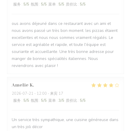
服务
:
5
/5
氛围
:
5
/5
菜单
:
5
/5
质价比
:
5
/5
ous avons déjeuné dans ce restaurant avec un ami et
nous avons passé un très bon moment. les pizzas étaient
excellentes et nous nous sommes vraiment régalés. Le
service est agréable et rapide, et toute l'équipe est
souriante et accueillante. Une très bonne adresse pour
manger de bonnes spécialités italiennes. Nous
reviendrons avec plaisir !
Amelie
K
2026-07-21
- 12:00 - 来宾 17
服务
:
5
/5
氛围
:
5
/5
菜单
:
3
/5
质价比
:
5
/5
Un service très sympathique, une cuisine généreuse dans
un très joli décor