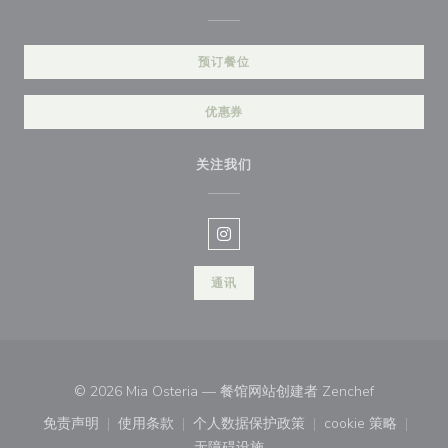
预订餐位
优惠券
关注我们
Instagram ((在新窗口中打开))
通讯
((在新窗口中
© 2026 Mia Osteria — 餐馆网站创建者
Zenchef
免责声明
使用条款
个人数据保护政策
cookie 策略
((在新窗口中打开))
((在新窗口中打开))
((在新窗口中打开))
((在新窗口中
无障碍设施