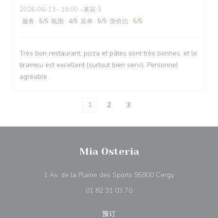
2026-06-13
- 19:00 - 来宾 3
服务
:
5
/5
氛围
:
4
/5
菜单
:
5
/5
质价比
:
5
/5
Très bon restaurant, pizza et pâtes sont très bonnes, et le
tiramisu est excellent (surtout bien servi). Personnel
agréable.
1
2
3
Mia Osteria
((在新窗口中打
1 Av. de la Plaine des Sports 95800 Cergy
01 82 31 03 70
预订