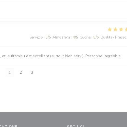
Servizio
:
5
/5
Atmosfera
:
4
/5
Cucina
:
5
/5
Qualità / Prezzo
 et le tiramisu est excellent (surtout bien servi). Personnel agréable.
1
2
3