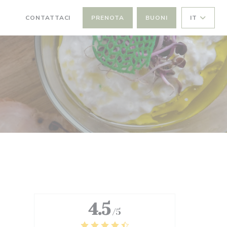
CONTATTACI
PRENOTA
BUONI
IT
((APRE UNA NUOVA FINESTRA))
((APRE UNA NUOVA FINESTRA))
4.5
/5