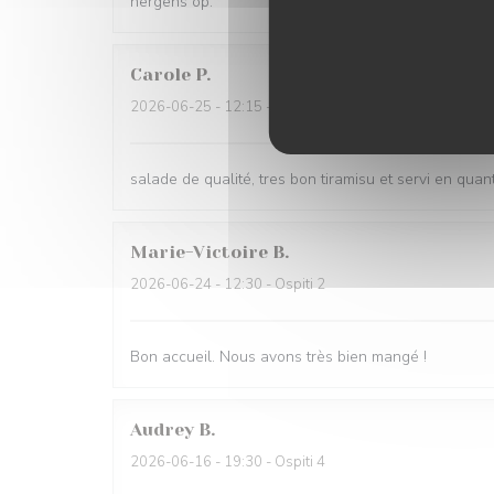
nergens op.
Carole
P
2026-06-25
- 12:15 - Ospiti 2
salade de qualité, tres bon tiramisu et servi en quan
Marie-Victoire
B
2026-06-24
- 12:30 - Ospiti 2
Bon accueil. Nous avons très bien mangé !
Audrey
B
2026-06-16
- 19:30 - Ospiti 4