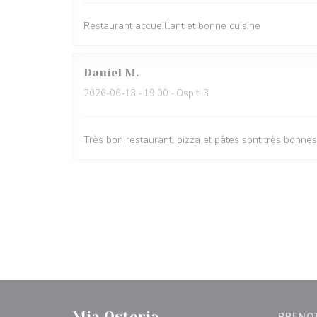
Restaurant accueillant et bonne cuisine
Daniel
M
2026-06-13
- 19:00 - Ospiti 3
Très bon restaurant, pizza et pâtes sont très bonnes,
Mia Osteria