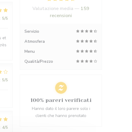
Valutazione media —
159
recensioni
:
5
/5
Servizio
s et
Atmosfera
très
Menu
Qualità/Prezzo
:
5
/5
100% pareri verificati
Hanno dato il loro parere solo i
clienti che hanno prenotato
:
4
/5