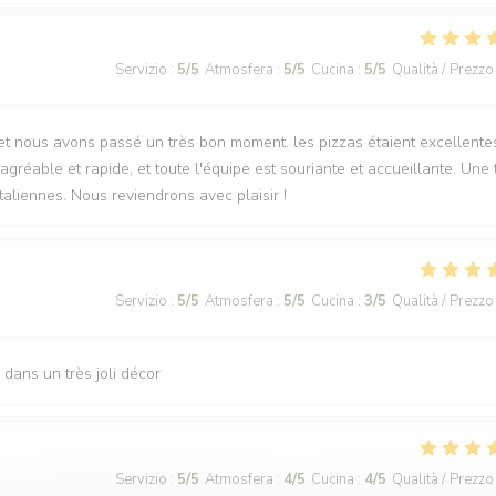
Servizio
:
5
/5
Atmosfera
:
5
/5
Cucina
:
5
/5
Qualità / Prezzo
t nous avons passé un très bon moment. les pizzas étaient excellente
réable et rapide, et toute l'équipe est souriante et accueillante. Une 
aliennes. Nous reviendrons avec plaisir !
Servizio
:
5
/5
Atmosfera
:
5
/5
Cucina
:
3
/5
Qualità / Prezzo
dans un très joli décor
Servizio
:
5
/5
Atmosfera
:
4
/5
Cucina
:
4
/5
Qualità / Prezzo