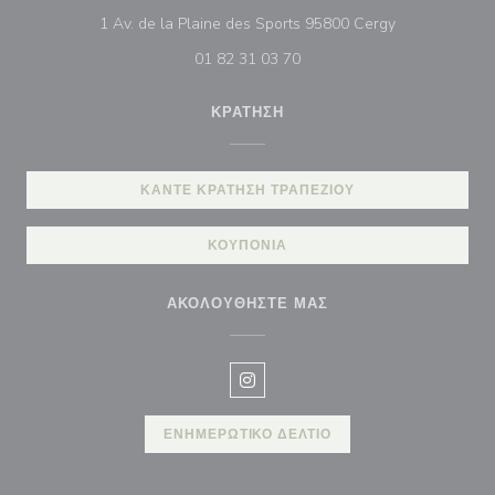
((ανοίγει σε ν
1 Av. de la Plaine des Sports 95800 Cergy
01 82 31 03 70
ΚΡΆΤΗΣΗ
ΚΆΝΤΕ ΚΡΆΤΗΣΗ ΤΡΑΠΕΖΙΟΎ
ΚΟΥΠΌΝΙΑ
ΑΚΟΛΟΥΘΉΣΤΕ ΜΑΣ
Instagram ((ανοίγει σε νέο παρά
ΕΝΗΜΕΡΩΤΙΚΌ ΔΕΛΤΊΟ