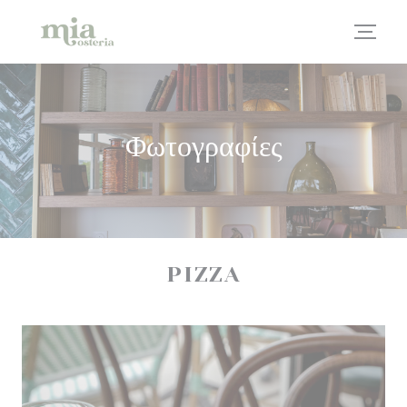
Πίνακας διαχείρισης "Μπισκότων" (Cookies)
Φωτογραφίες
PIZZA