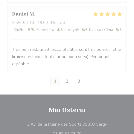
Daniel
M
2026-06-13
- 19:00 - Hosté 3
Služba
:
5
/5
Atmosféra
:
4
/5
Kuchyně
:
5
/5
Kvalita / Cena
:
5
/5
Très bon restaurant, pizza et pâtes sont très bonnes, et le
tiramisu est excellent (surtout bien servi). Personnel
agréable.
1
2
3
Mia Osteria
((otevře se v 
1 Av. de la Plaine des Sports 95800 Cergy
01 82 31 03 70