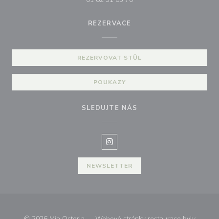
REZERVACE
REZERVOVAT STŮL
POUKAZY
SLEDUJTE NÁS
Instagram ((otevře se v novém o
NEWSLETTER
© 2026 Mia Osteria — Webové stránky restaurace byly