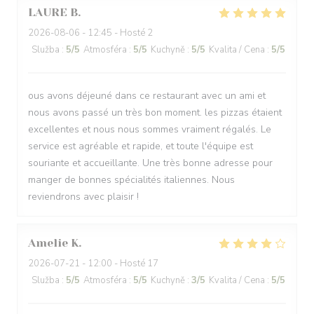
LAURE
B
2026-08-06
- 12:45 - Hosté 2
Služba
:
5
/5
Atmosféra
:
5
/5
Kuchyně
:
5
/5
Kvalita / Cena
:
5
/5
ous avons déjeuné dans ce restaurant avec un ami et
nous avons passé un très bon moment. les pizzas étaient
excellentes et nous nous sommes vraiment régalés. Le
service est agréable et rapide, et toute l'équipe est
souriante et accueillante. Une très bonne adresse pour
manger de bonnes spécialités italiennes. Nous
reviendrons avec plaisir !
Amelie
K
2026-07-21
- 12:00 - Hosté 17
Služba
:
5
/5
Atmosféra
:
5
/5
Kuchyně
:
3
/5
Kvalita / Cena
:
5
/5