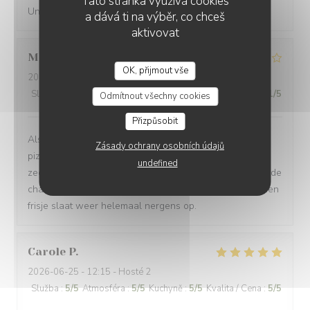
Tato stránka využívá cookies
Un bon restaurant, un service agréable
a dává ti na výběr, co chceš
aktivovat
Miriam
V
OK, přijmout vše
2026-07-08
- 20:00 - Hosté 2
Služba
:
2
/5
Atmosféra
:
1
/5
Kuchyně
:
2
/5
Kvalita / Cena
:
1
/5
Odmítnout všechny cookies
Přizpůsobit
Als je binnen een uur €75 wilt uitgeven aan een paar
Zásady ochrany osobních údajů
pizza’s die niet te vreten zijn: dat kan hier! Moet eerlijk
undefined
zeggen dat het voorgerecht wel Prima was: la planche de
charcuterie et fromage was heerlijk. Maar €4,80 voor een
frisje slaat weer helemaal nergens op.
Carole
P
2026-06-25
- 12:15 - Hosté 2
Služba
:
5
/5
Atmosféra
:
5
/5
Kuchyně
:
5
/5
Kvalita / Cena
:
5
/5