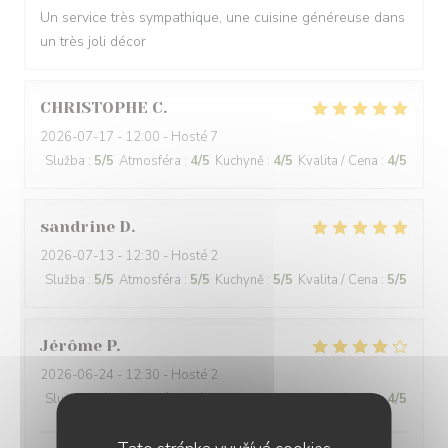
Un service très sympathique, une cuisine généreuse dans
un très joli décor
CHRISTOPHE
C
2026-07-17
- 12:00 - Hosté 7
Služba
:
5
/5
Atmosféra
:
4
/5
Kuchyně
:
4
/5
Kvalita / Cena
:
4
/5
sandrine
D
2026-07-13
- 12:30 - Hosté 2
Služba
:
5
/5
Atmosféra
:
5
/5
Kuchyně
:
5
/5
Kvalita / Cena
:
5
/5
Jérôme
P
2026-06-24
- 12:30 - Hosté 2
Služba
:
4
/5
Atmosféra
:
4
/5
Kuchyně
:
4
/5
Kvalita / Cena
:
4
/5