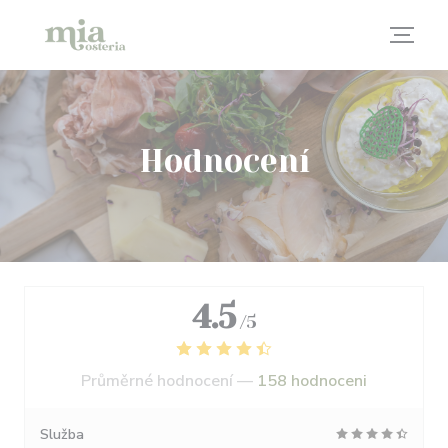
Panel pro správu cookies
Hodnocení
4.5
/5
Průměrné hodnocení —
158 hodnoceni
Služba