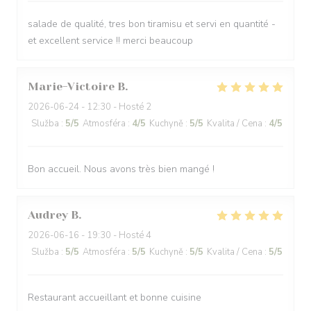
salade de qualité, tres bon tiramisu et servi en quantité -
et excellent service !! merci beaucoup
Marie-Victoire
B
2026-06-24
- 12:30 - Hosté 2
Služba
:
5
/5
Atmosféra
:
4
/5
Kuchyně
:
5
/5
Kvalita / Cena
:
4
/5
Bon accueil. Nous avons très bien mangé !
Audrey
B
2026-06-16
- 19:30 - Hosté 4
Služba
:
5
/5
Atmosféra
:
5
/5
Kuchyně
:
5
/5
Kvalita / Cena
:
5
/5
Restaurant accueillant et bonne cuisine